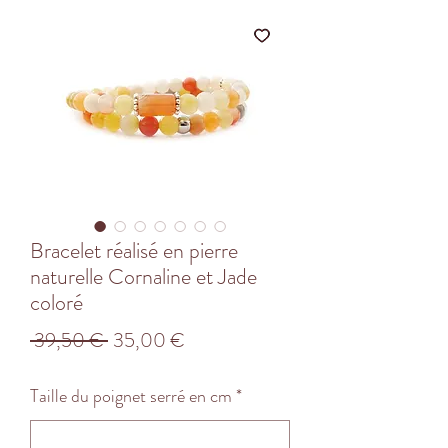
Bracelet réalisé en pierre
naturelle Cornaline et Jade
coloré
Prix
Prix
 39,50 € 
35,00 €
original
promotionnel
Taille du poignet serré en cm
*