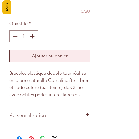
AVIS
0/20
Quantité
*
Ajouter au panier
Bracelet élastique double tour réalisé
en pierre naturelle Cornaline 8 x 11mm
et Jade coloré (pas teinté) de Chine
avec petites perles intercalaires en
métal argenté et perle fermeture en
acier inoxydable.
Personnalisation
- La Cornaline est généralement
Le bracelet est adapté à un poignet
associée au sang. Ce lien est loin
serré d'environ 16 cm. Pour le
d’être anodin vu les vertus de cette