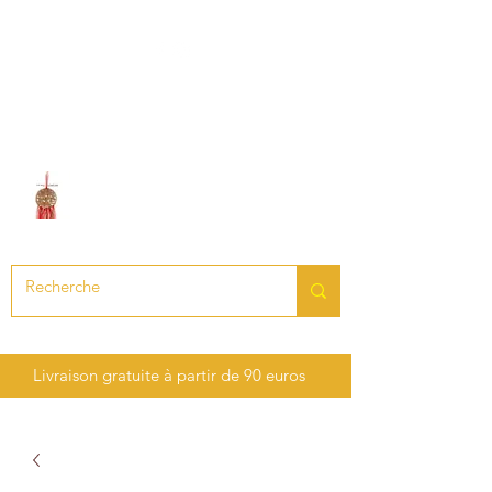
LE SON DES CHAKRAS
Création de bijoux en pierres
précieuses et semi-précieuses
Livraison gratuite à partir de 90 euros