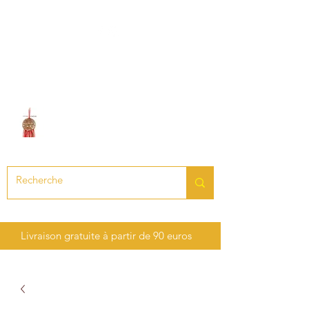
LE SON DES CHAKRAS
Création de bijoux en pierres
précieuses et semi-précieuses
Livraison gratuite à partir de 90 euros