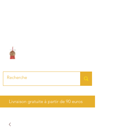
LE SON DES CHAKRAS
Création de bijoux en pierres
précieuses et semi-précieuses
Livraison gratuite à partir de 90 euros