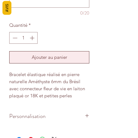
AVIS
0/20
Quantité
*
Ajouter au panier
Bracelet élastique réalisé en pierre
naturelle Améthyste 6mm du Brésil
avec connecteur fleur de vie en laiton
plaqué or 18K et petites perles
intercalaires et perle fermeture en acier
inoxydable doré.
Personnalisation
L'Améthyste est considérée comme la
Le bracelet est adapté à un poignet
pierre de l’humilité et la pierre de la
serré d'environ 16 - 16,5 cm. Pour le