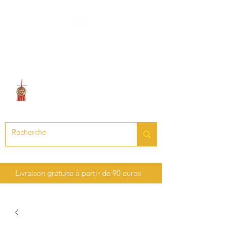
LE SON DES CHAKRAS
Création de bijoux en pierres
précieuses et semi-précieuses
Livraison gratuite à partir de 90 euros