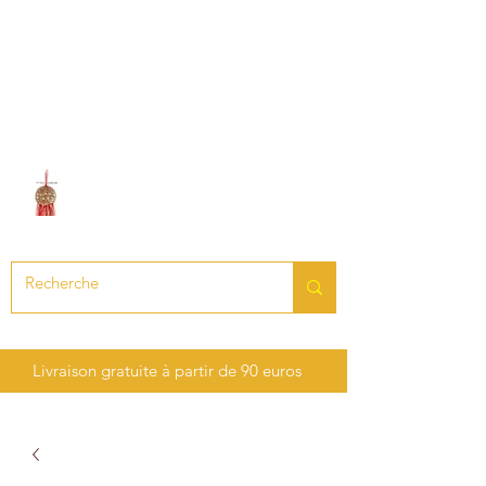
LE SON DES CHAKRAS
Création de bijoux en pierres
précieuses et semi-précieuses
Livraison gratuite à partir de 90 euros