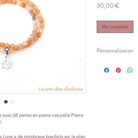
Prix
30,00 €
Me contacter
Personnalisation
Le bracelet est adap
15,5 - 16 cm. Pour 
contacter. Les perles 
breloque sont en aci
l'avoir en argent 92
demande.
 avec 68 perles en pierre naturelle Pierre
l
de Lune a de nombreux bienfaits sur le plan