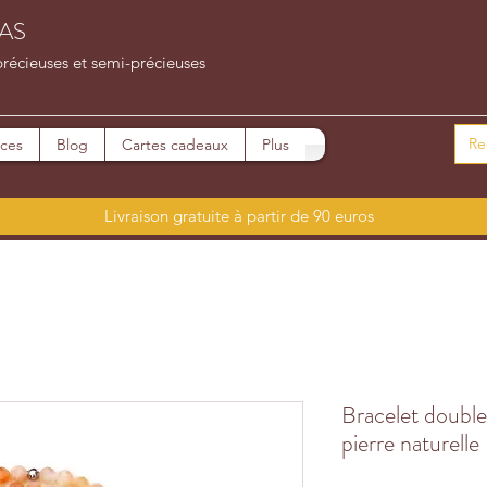
AS
précieuses et semi-précieuses
ices
Blog
Cartes cadeaux
Plus
Livraison gratuite à partir de 90 euros
Bracelet double
pierre naturelle