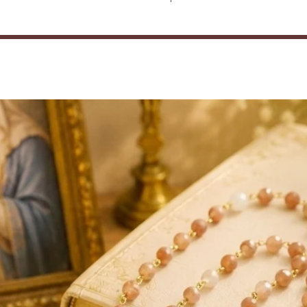
er les sécrétions hormonales (avec pour
problèmes de peau et d’acné) et les
re les problèmes de rétention d’eau et
 l’activité des reins et de la vessie, de
 les problèmes sexuels, de prolonger la
hement, de soulager les troubles de la
, de diminuer les troubles digestifs,
aux piqûres d’insectes et de lutter contre
in d’essence féminine en lithothérapie.
l’autre et de tolérance. Elle est assimilée
ocente par nature. Elle sert de guide dans
rémonitoires. Mais elle a aussi de nombreux
l, psychologique et spirituel comme le fait
fficiles, de calmer les personnes ayant
eractives, de développer la créativité,
vorise les capacités extrasensorielles
tomancie, en voyance et médiumnité), de
 et les peurs, notamment quand elles sont