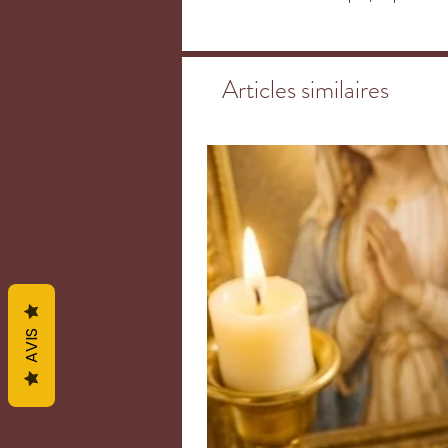
physique. Elle permet d’harmonis
conséquence une diminution des 
cycles menstruels, de lutter cont
Articles similaires
d’éliminer les toxines en favorisant
favoriser la fertilité et résoudre
durée de lactation après l’accouc
ménopause, de réguler la thyroïde
d’apaiser les démangeaisons dues 
le somnambulisme.
La pierre de lune est une pierre y
C’est un minéral d’ouverture vers 
à l’enfance candide, bonne et inn
les songes et facilite les rêves p
bienfaits d’un point de vue menta
AVIS
d’aider à la prise de décisions di
tendance à être lunatiques ou hyp
l’imaginaire et l’intuition (elle fa
utilisées en radiesthésie, en car
diminuer le stress, les angoisses