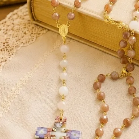
r les relations avec l’autre, de consolider
ité à l’art et au beau et d’être en contact
e sur le front. Dans l’Antiquité, la pierre
n objet de divination et comme la pierre
 femme et se mettaient une pierre de
ccéder à la sagacité divine. Dans la
pouvoir de développer la passion et
 le plaisir charnel. En Occident, au Moyen
ouvaient voir la réussite ou non de leur
de Lune dans la bouche. Une autre légende
-1521) en possédait une qui changeait de
e ! Pour les Romains, elle servait à
influencer les sentiments amoureux. Ces
éesse Diane (dont l’équivalent grec est
. Pour les Indiens, la pierre de Lune est
sacré et elle serait créée par le
ent, on lui prêtait aussi des vertus de
ent pour accroître leurs chances de tomber