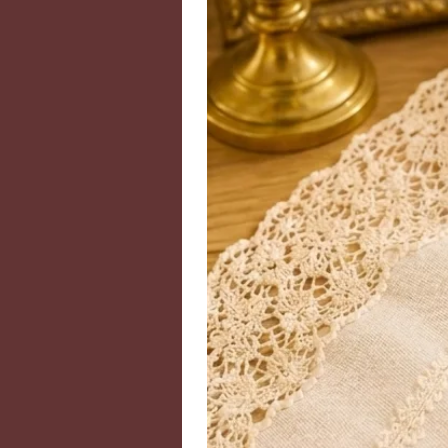
provoquées par autrui, de favorise
le couple, d’augmenter la sensibil
avec le cosmos quand elle est posé
de Lune était considérée comme u
des déesses.
Certains hommes s’habillaient en
Lune dans la bouche en espérant a
Grèce antique, on lui prêtait le 
d’augmenter la fertilité ainsi que
Âge, les amants pensaient qu’ils p
couple en se plaçant une pierre 
raconte que le pape Léon X (1475
couleur selon les phases de la Lun
changer les phases astrales et à 
derniers pensaient aussi que la d
Artémis) était visible sur la pierre
encore considérée comme un objet 
rayonnement lunaire. Au Moyen-Ori
fertilité et les femmes en portai
enceinte.