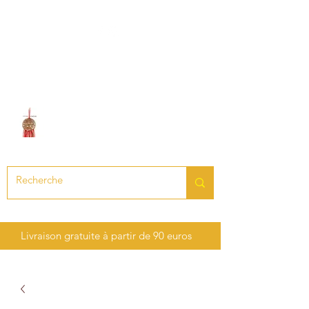
LE SON DES CHAKRAS
Création de bijoux en pierres
précieuses et semi-précieuses
Livraison gratuite à partir de 90 euros