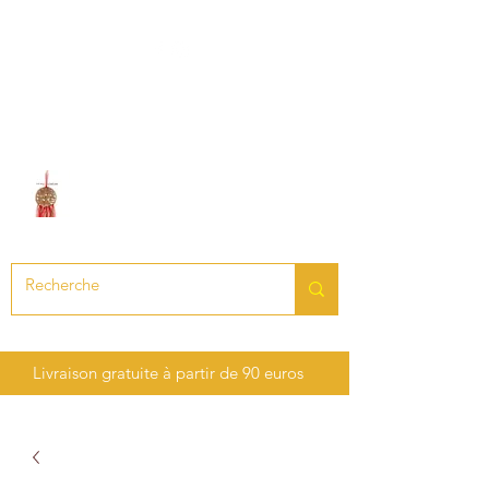
LE SON DES CHAKRAS
Création de bijoux en pierres
précieuses et semi-précieuses
Livraison gratuite à partir de 90 euros