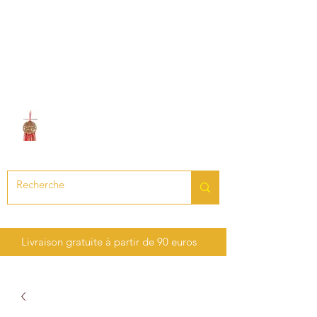
LE SON DES CHAKRAS
Création de bijoux en pierres
précieuses et semi-précieuses
Livraison gratuite à partir de 90 euros