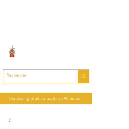
LE SON DES CHAKRAS
Création de bijoux en pierres
précieuses et semi-précieuses
Livraison gratuite à partir de 90 euros