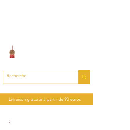
LE SON DES CHAKRAS
Création de bijoux en pierres
précieuses et semi-précieuses
Livraison gratuite à partir de 90 euros