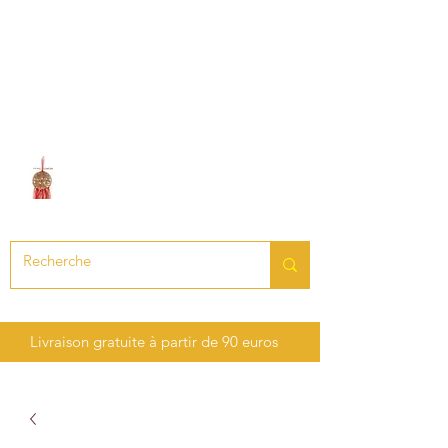
LE SON DES CHAKRAS
Création de bijoux en pierres
précieuses et semi-précieuses
Livraison gratuite à partir de 90 euros