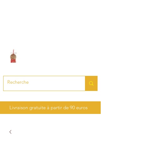
LE SON DES CHAKRAS
Création de bijoux en pierres
précieuses et semi-précieuses
Livraison gratuite à partir de 90 euros