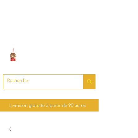
LE SON DES CHAKRAS
Création de bijoux en pierres
précieuses et semi-précieuses
Livraison gratuite à partir de 90 euros