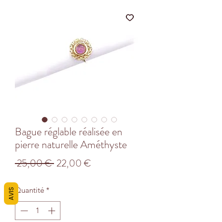
Bague réglable réalisée en
pierre naturelle Améthyste
Prix
Prix
 25,00 € 
22,00 €
original
promotionnel
Quantité
*
AVIS