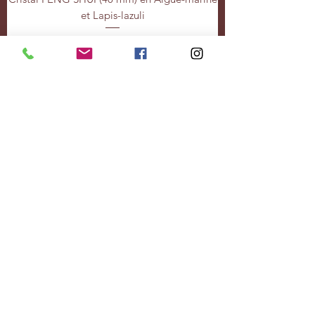
et Lapis-lazuli
Me contacter
Cristal FENG SHUI (40 mm) en Quartz rose
et Nacre bleue