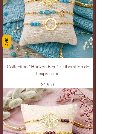
AVIS
Collection "Horizon Bleu" : Libération de
l'expression
Prix
24,95 €