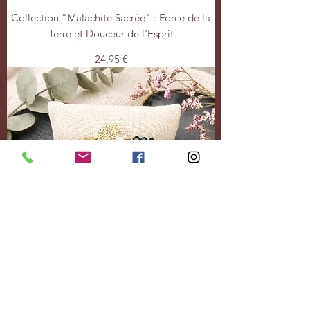
Collection "Malachite Sacrée" : Force de la
Terre et Douceur de l'Esprit
Prix
24,95 €
Collection "Éclipse Noire" : L'élégance et la
force de la terre