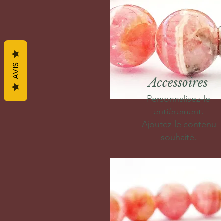
AVIS
Accessoires
Personnalisez-le
entièrement.
Ajoutez le contenu
souhaité.