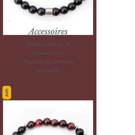
Accessoires
Personnalisez-le
entièrement.
Ajoutez le contenu
souhaité.
AVIS