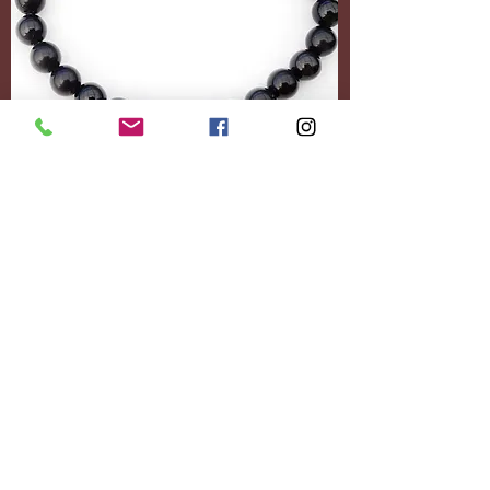
Accessoires
Personnalisez-le
entièrement.
Ajoutez le contenu
souhaité.