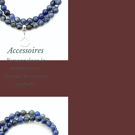
Accessoires
Personnalisez-le
entièrement.
Ajoutez le contenu
souhaité.