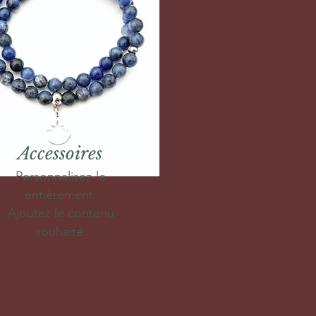
Accessoires
Personnalisez-le
entièrement.
Ajoutez le contenu
souhaité.