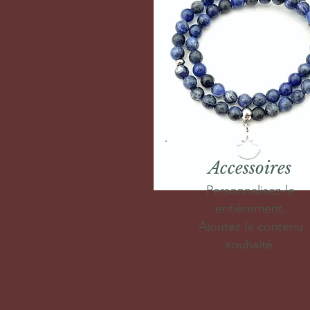
Accessoires
Personnalisez-le
entièrement.
Ajoutez le contenu
souhaité.