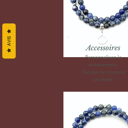
AVIS
Accessoires
Personnalisez-le
entièrement.
Ajoutez le contenu
souhaité.