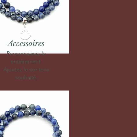
Accessoires
Personnalisez-le
entièrement.
Ajoutez le contenu
souhaité.