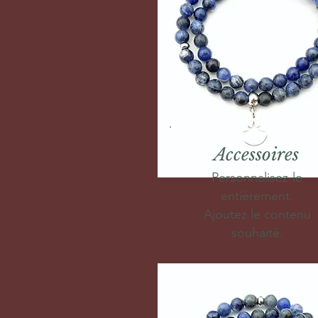
Accessoires
Personnalisez-le
entièrement.
Ajoutez le contenu
souhaité.