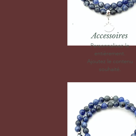
Accessoires
Personnalisez-le
entièrement.
Ajoutez le contenu
souhaité.