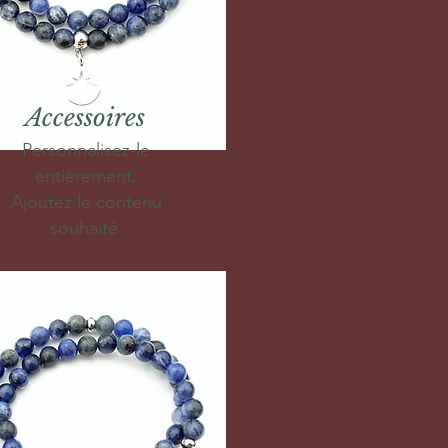
Accessoires
Personnalisez-le
entièrement.
Ajoutez le contenu
souhaité.