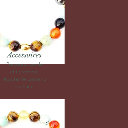
Accessoires
Personnalisez-le
entièrement.
Ajoutez le contenu
souhaité.