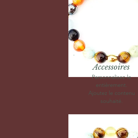
Accessoires
Personnalisez-le
entièrement.
Ajoutez le contenu
souhaité.