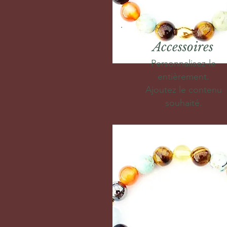
Accessoires
Personnalisez-le
entièrement.
Ajoutez le contenu
souhaité.