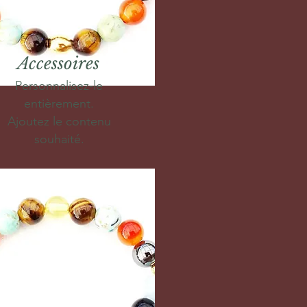
Accessoires
Personnalisez-le
entièrement.
Ajoutez le contenu
souhaité.