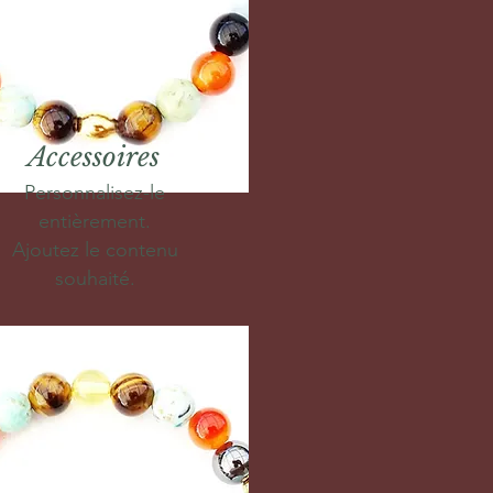
Accessoires
Personnalisez-le
entièrement.
Ajoutez le contenu
souhaité.