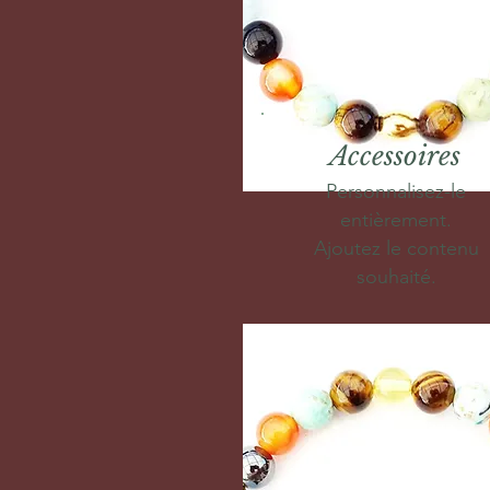
Accessoires
Personnalisez-le
entièrement.
Ajoutez le contenu
souhaité.