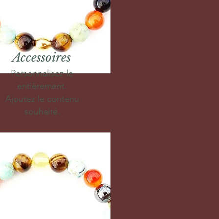
Accessoires
Personnalisez-le
entièrement.
Ajoutez le contenu
souhaité.