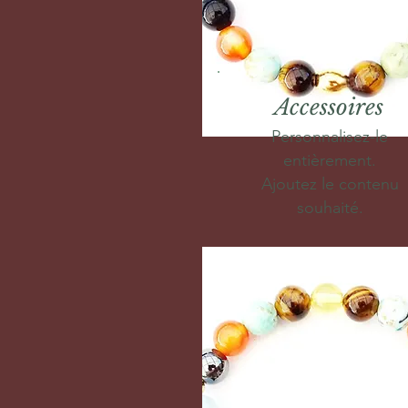
Accessoires
Personnalisez-le
entièrement.
Ajoutez le contenu
souhaité.