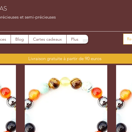
AS
précieuses et semi-précieuses
ices
Blog
Cartes cadeaux
Plus
Livraison gratuite à partir de 90 euros