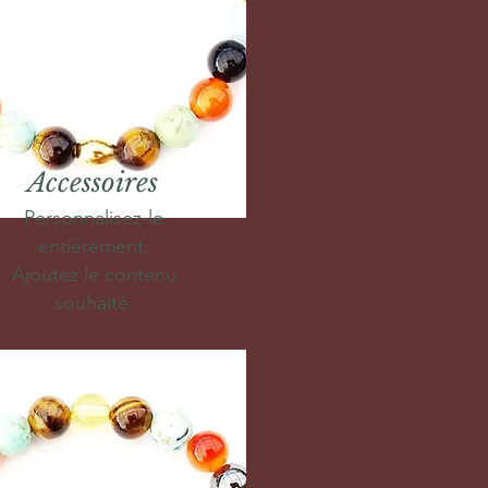
Accessoires
Personnalisez-le
entièrement.
Ajoutez le contenu
souhaité.