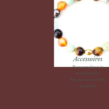
Accessoires
Personnalisez-le
entièrement.
Ajoutez le contenu
souhaité.