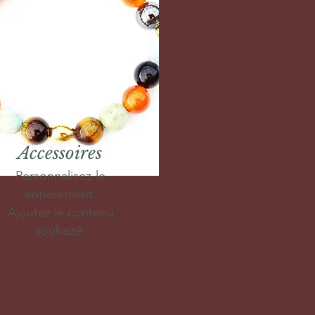
Accessoires
Personnalisez-le
entièrement.
Ajoutez le contenu
souhaité.