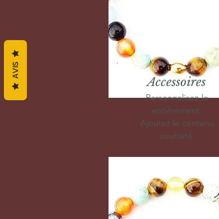
AVIS
Accessoires
Personnalisez-le
entièrement.
Ajoutez le contenu
souhaité.