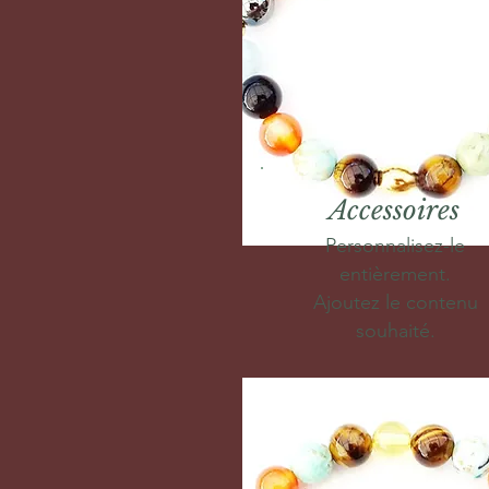
Accessoires
Personnalisez-le
entièrement.
Ajoutez le contenu
souhaité.