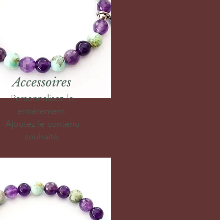
Accessoires
Personnalisez-le
entièrement.
Ajoutez le contenu
souhaité.