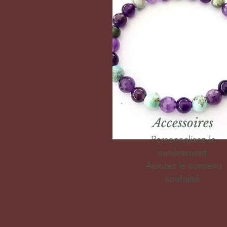
Accessoires
Personnalisez-le
entièrement.
Ajoutez le contenu
souhaité.