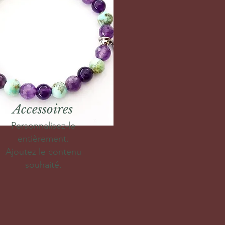
Accessoires
Personnalisez-le
entièrement.
Ajoutez le contenu
souhaité.