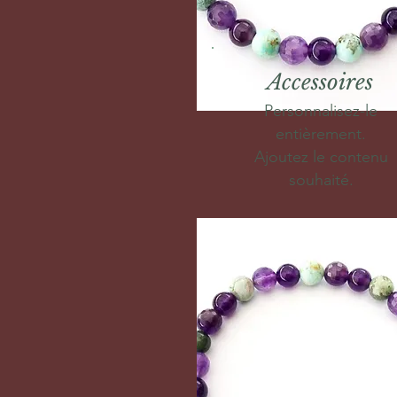
Accessoires
Personnalisez-le
entièrement.
Ajoutez le contenu
souhaité.