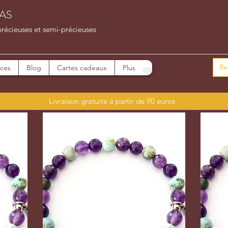
AS
précieuses et semi-précieuses
ices
Blog
Cartes cadeaux
Plus
Livraison gratuite à partir de 90 euros