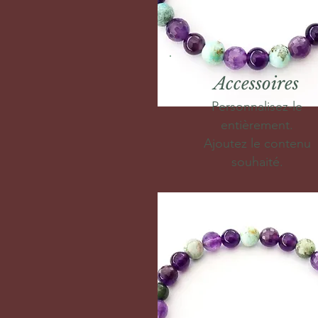
Accessoires
Personnalisez-le
entièrement.
Ajoutez le contenu
souhaité.