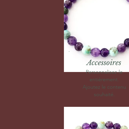
Accessoires
Personnalisez-le
entièrement.
Ajoutez le contenu
souhaité.