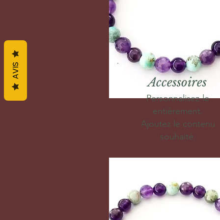
AVIS
Accessoires
Personnalisez-le
entièrement.
Ajoutez le contenu
souhaité.