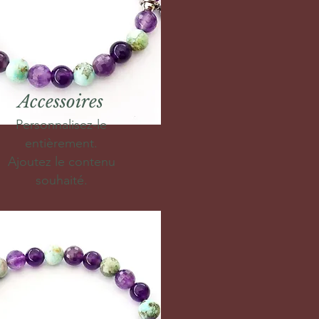
Accessoires
Personnalisez-le
entièrement.
Ajoutez le contenu
souhaité.