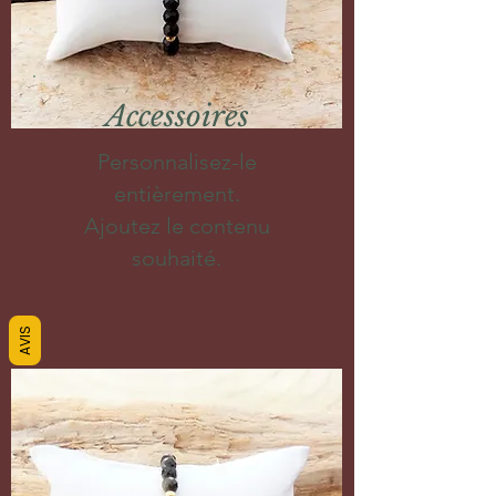
Accessoires
Personnalisez-le
entièrement.
Ajoutez le contenu
souhaité.
AVIS