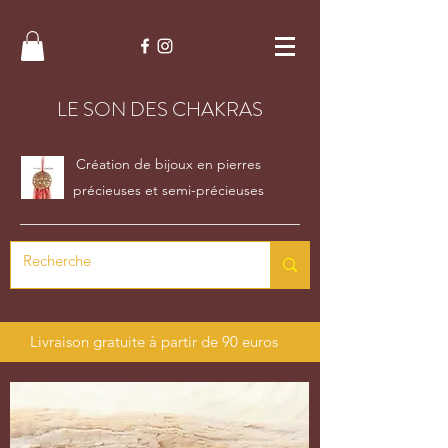
LE SON DES CHAKRAS
Création de bijoux en pierres
précieuses et semi-précieuses
Livraison gratuite à partir de 90 euros