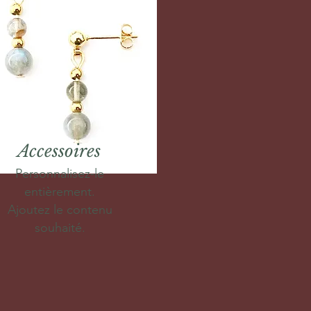
Accessoires
Personnalisez-le
entièrement.
Ajoutez le contenu
souhaité.