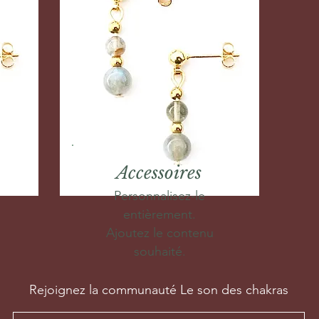
Accessoires
Personnalisez-le
entièrement.
Ajoutez le contenu
souhaité.
Rejoignez la communauté Le son des chakras