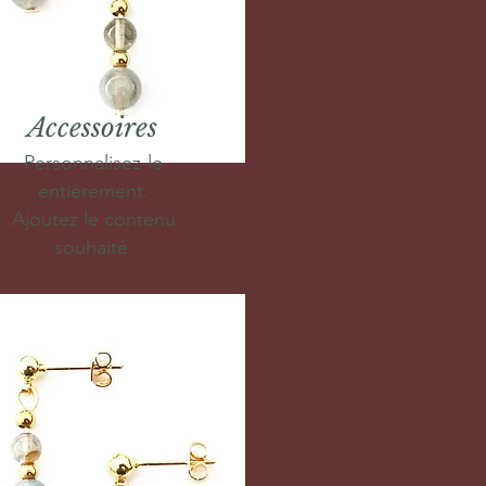
Accessoires
Personnalisez-le
entièrement.
Ajoutez le contenu
souhaité.