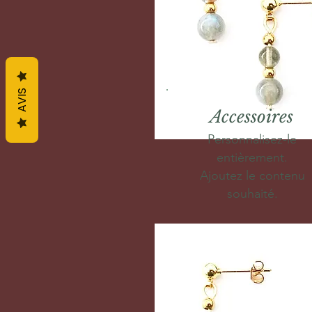
AVIS
Accessoires
Personnalisez-le
entièrement.
Ajoutez le contenu
souhaité.