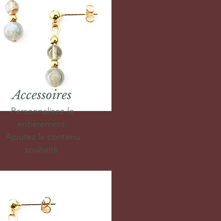
Accessoires
Personnalisez-le
entièrement.
Ajoutez le contenu
souhaité.