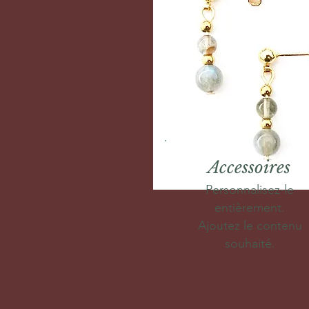
Accessoires
Personnalisez-le
entièrement.
Ajoutez le contenu
souhaité.