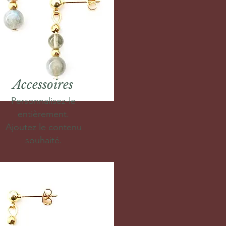
Accessoires
Personnalisez-le
entièrement.
Ajoutez le contenu
souhaité.