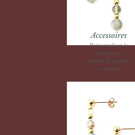
Accessoires
Personnalisez-le
entièrement.
Ajoutez le contenu
souhaité.