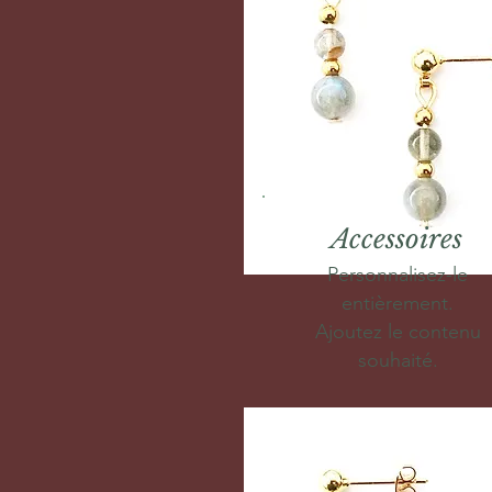
Accessoires
Personnalisez-le
entièrement.
Ajoutez le contenu
souhaité.