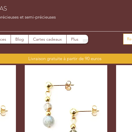
AS
précieuses et semi-précieuses
ices
Blog
Cartes cadeaux
Plus
Livraison gratuite à partir de 90 euros