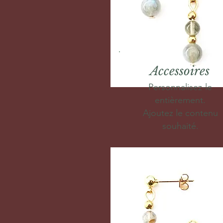
Accessoires
Personnalisez-le
entièrement.
Ajoutez le contenu
souhaité.