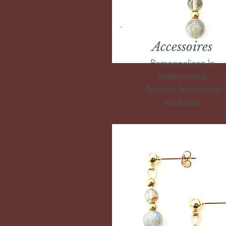
Accessoires
Personnalisez-le
entièrement.
Ajoutez le contenu
souhaité.