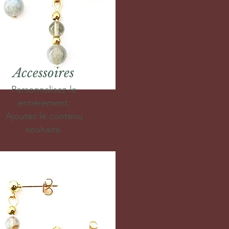
Accessoires
Personnalisez-le
entièrement.
Ajoutez le contenu
souhaité.