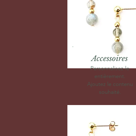
Accessoires
Personnalisez-le
entièrement.
Ajoutez le contenu
souhaité.