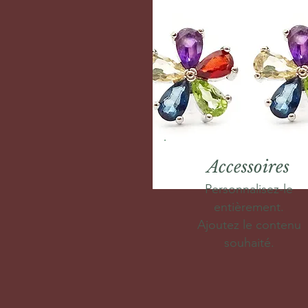
Accessoires
Personnalisez-le
entièrement.
Ajoutez le contenu
souhaité.