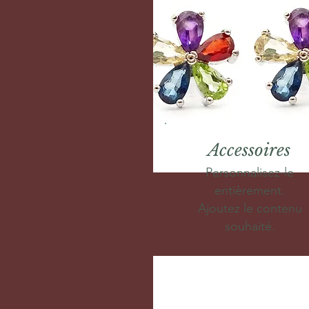
Accessoires
Personnalisez-le
entièrement.
Ajoutez le contenu
souhaité.