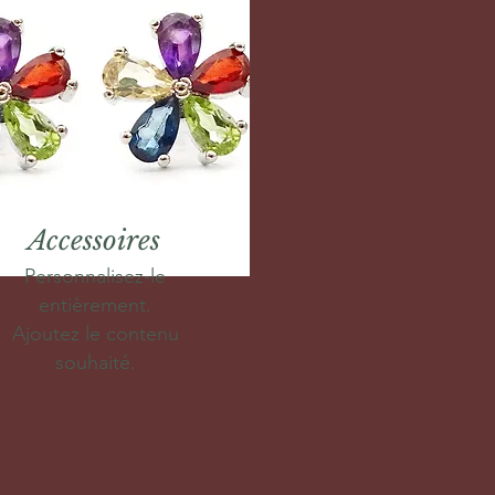
Accessoires
Personnalisez-le
entièrement.
Ajoutez le contenu
souhaité.