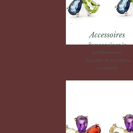
Accessoires
Personnalisez-le
entièrement.
Ajoutez le contenu
souhaité.