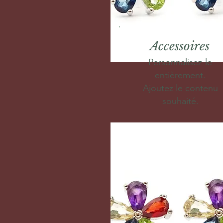
Accessoires
Personnalisez-le
entièrement.
Ajoutez le contenu
souhaité.