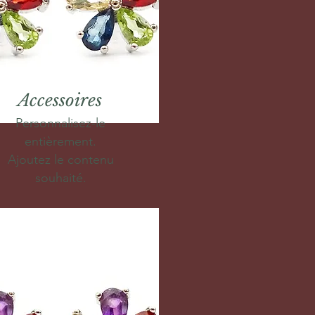
Accessoires
Personnalisez-le
entièrement.
Ajoutez le contenu
souhaité.