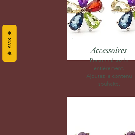
AVIS
Accessoires
Personnalisez-le
entièrement.
Ajoutez le contenu
souhaité.