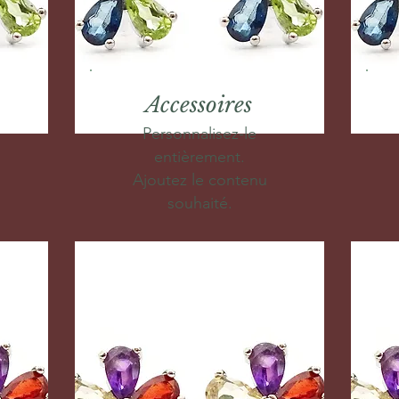
Accessoires
Personnalisez-le
entièrement.
Ajoutez le contenu
souhaité.