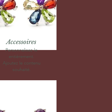
Accessoires
Personnalisez-le
entièrement.
Ajoutez le contenu
souhaité.