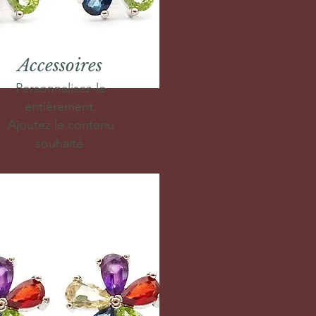
Accessoires
Personnalisez-le
entièrement.
Ajoutez le contenu
souhaité.