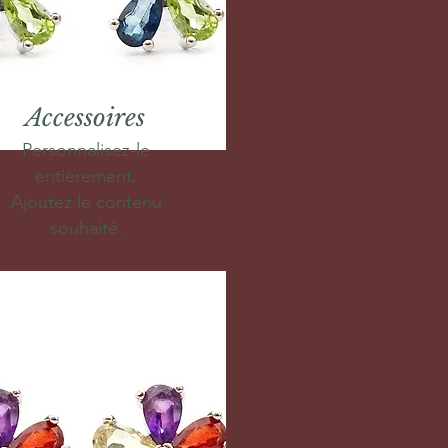
Accessoires
Personnalisez-le
entièrement.
Ajoutez le contenu
souhaité.