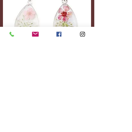
Accessoires
Personnalisez-le
entièrement.
Ajoutez le contenu
souhaité.