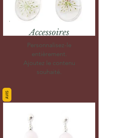
Accessoires
Personnalisez-le
entièrement.
Ajoutez le contenu
souhaité.
AVIS