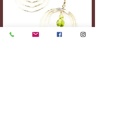
Accessoires
Personnalisez-le
entièrement.
Ajoutez le contenu
souhaité.