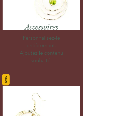
Accessoires
Personnalisez-le
entièrement.
Ajoutez le contenu
souhaité.
AVIS