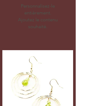
Personnalisez-le
entièrement.
Ajoutez le contenu
souhaité.