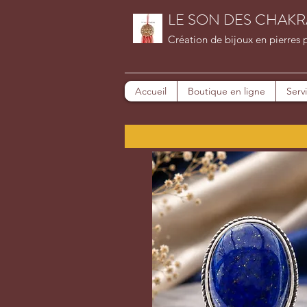
LE SON DES CHAKR
Création de bijoux en pierres 
Accueil
Boutique en ligne
Serv