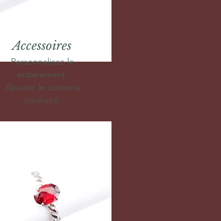
Accessoires
Personnalisez-le
entièrement.
Ajoutez le contenu
souhaité.