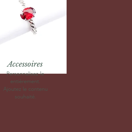
Accessoires
Personnalisez-le
entièrement.
Ajoutez le contenu
souhaité.