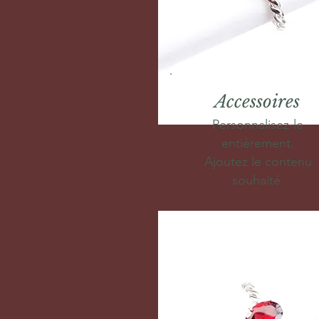
Accessoires
Personnalisez-le
entièrement.
Ajoutez le contenu
souhaité.