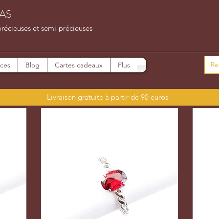
AS
précieuses et semi-précieuses
ices
Blog
Cartes cadeaux
Plus
Livraison gratuite à partir de 90 euros