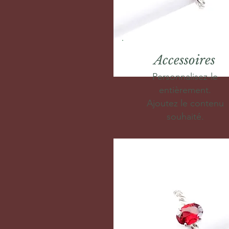
Accessoires
Personnalisez-le
entièrement.
Ajoutez le contenu
souhaité.