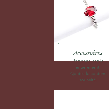
Accessoires
Personnalisez-le
entièrement.
Ajoutez le contenu
souhaité.