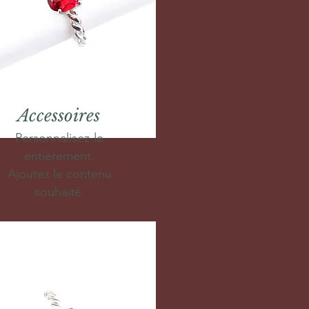
Accessoires
Personnalisez-le
entièrement.
Ajoutez le contenu
souhaité.