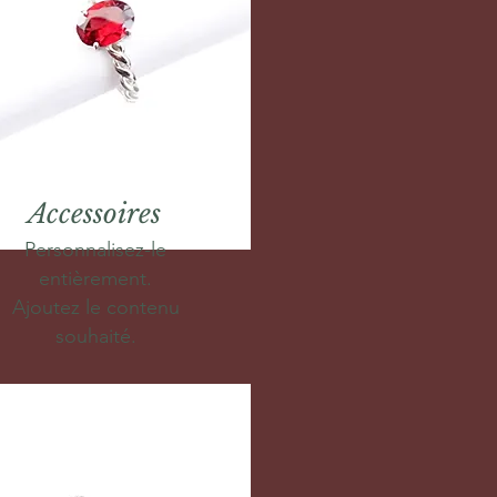
Accessoires
Personnalisez-le
entièrement.
Ajoutez le contenu
souhaité.