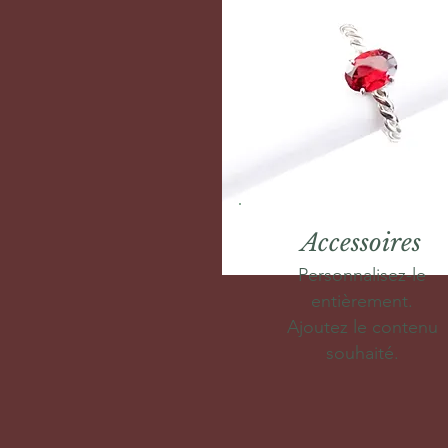
Accessoires
Personnalisez-le
entièrement.
Ajoutez le contenu
souhaité.