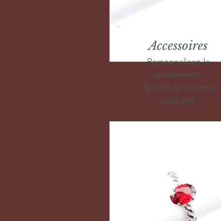
Accessoires
Personnalisez-le
entièrement.
Ajoutez le contenu
souhaité.