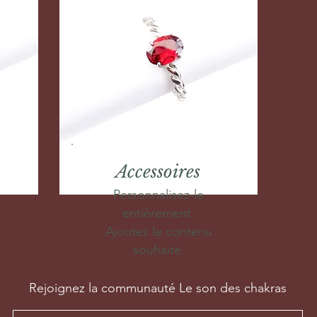
Accessoires
Personnalisez-le
entièrement.
Ajoutez le contenu
souhaité.
Rejoignez la communauté Le son des chakras