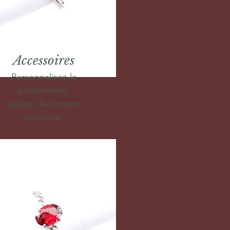
Accessoires
Personnalisez-le
entièrement.
Ajoutez le contenu
souhaité.