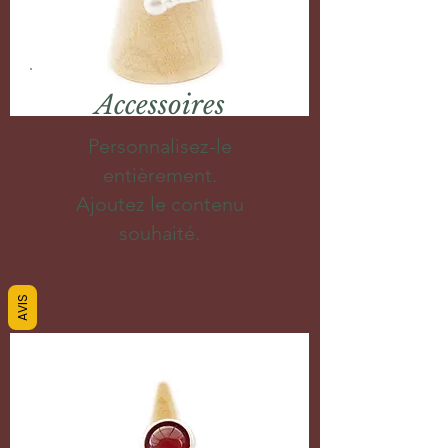
Accessoires
Personnalisez-le
entièrement.
Ajoutez le contenu
souhaité.
AVIS