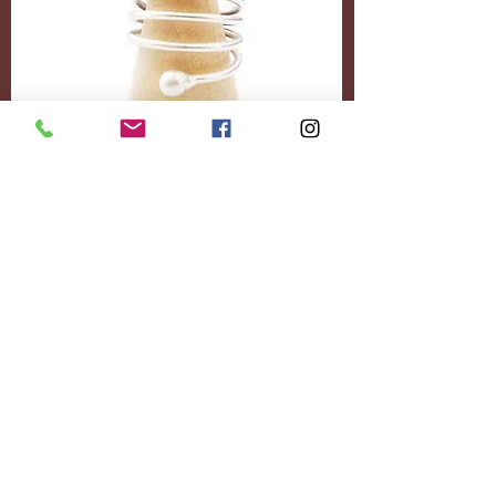
Accessoires
Personnalisez-le
entièrement.
Ajoutez le contenu
souhaité.