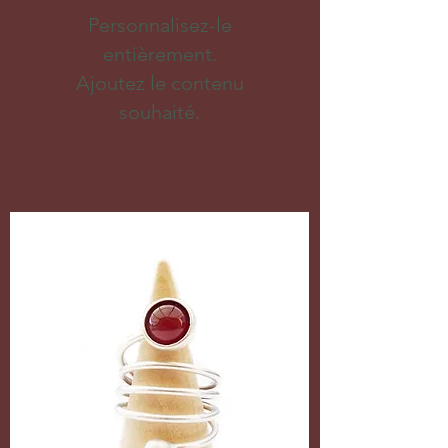
Personnalisez-le
entièrement.
Ajoutez le contenu
souhaité.