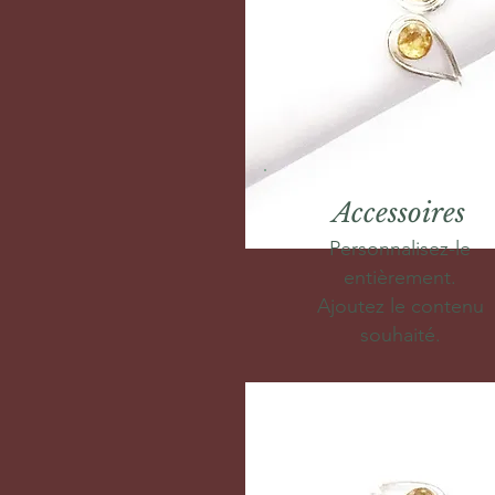
Accessoires
Personnalisez-le
entièrement.
Ajoutez le contenu
souhaité.