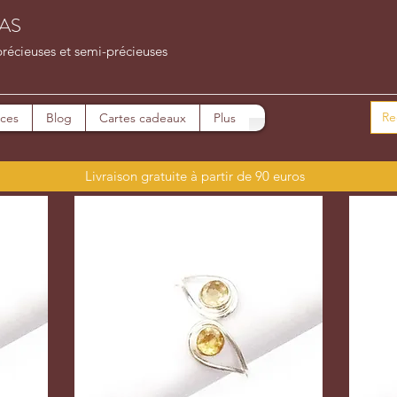
AS
précieuses et semi-précieuses
ices
Blog
Cartes cadeaux
Plus
Livraison gratuite à partir de 90 euros