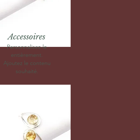
Accessoires
Personnalisez-le
entièrement.
Ajoutez le contenu
souhaité.