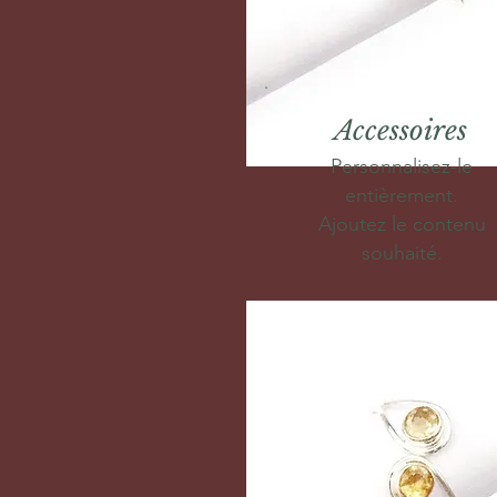
Accessoires
Personnalisez-le
entièrement.
Ajoutez le contenu
souhaité.