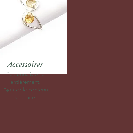
Accessoires
Personnalisez-le
entièrement.
Ajoutez le contenu
souhaité.