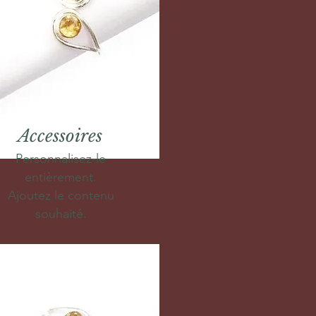
Accessoires
Personnalisez-le
entièrement.
Ajoutez le contenu
souhaité.