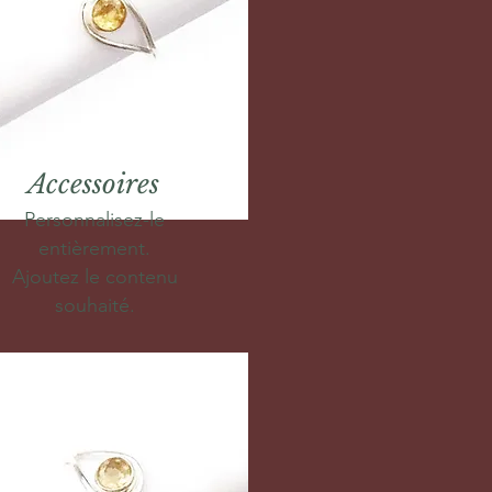
Accessoires
Personnalisez-le
entièrement.
Ajoutez le contenu
souhaité.