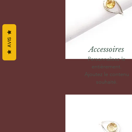
AVIS
Accessoires
Personnalisez-le
entièrement.
Ajoutez le contenu
souhaité.