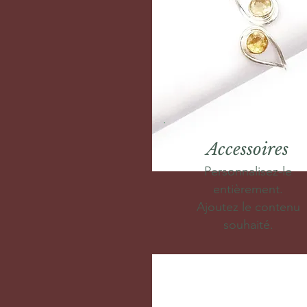
Accessoires
Personnalisez-le
entièrement.
Ajoutez le contenu
souhaité.