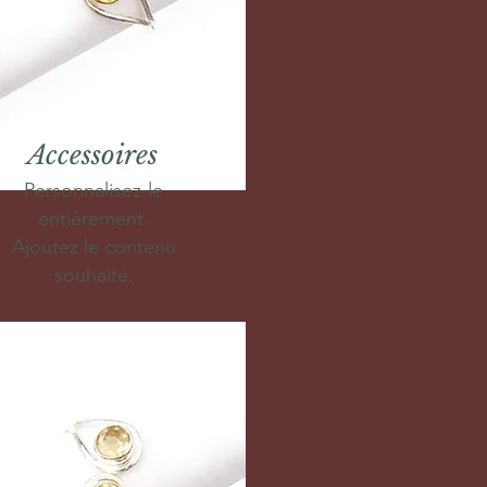
Accessoires
Personnalisez-le
entièrement.
Ajoutez le contenu
souhaité.