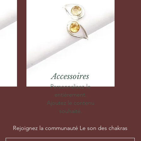
Accessoires
Personnalisez-le
entièrement.
Ajoutez le contenu
souhaité.
Rejoignez la communauté Le son des chakras