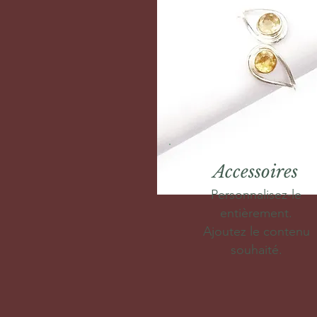
Accessoires
Personnalisez-le
entièrement.
Ajoutez le contenu
souhaité.