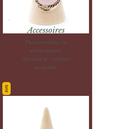
Accessoires
Personnalisez-le
entièrement.
Ajoutez le contenu
souhaité.
AVIS