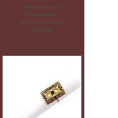
Personnalisez-le
entièrement.
Ajoutez le contenu
souhaité.