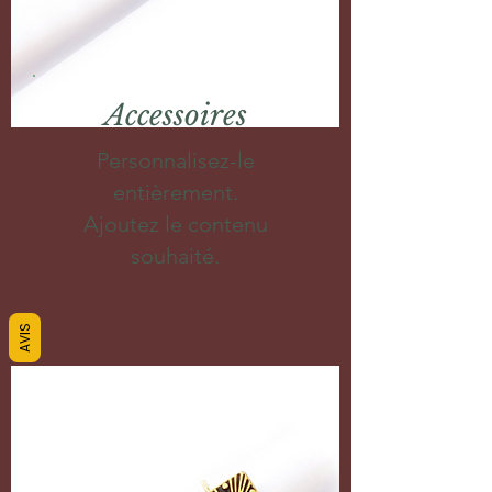
Accessoires
Personnalisez-le
entièrement.
Ajoutez le contenu
souhaité.
AVIS