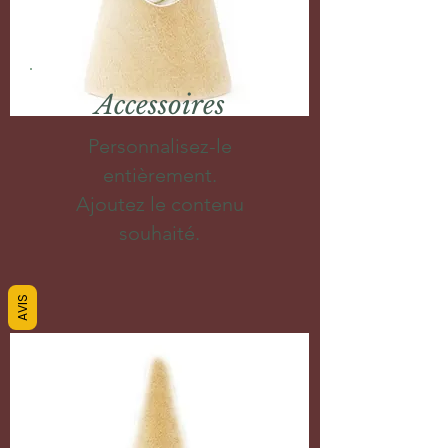
Accessoires
Personnalisez-le
entièrement.
Ajoutez le contenu
souhaité.
AVIS