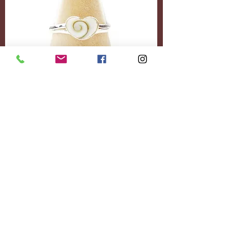
Accessoires
Personnalisez-le
entièrement.
Ajoutez le contenu
souhaité.