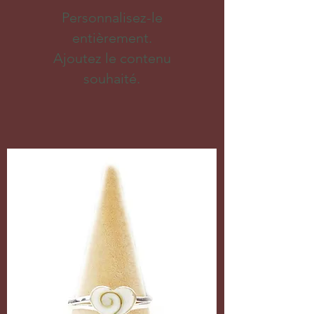
Personnalisez-le
entièrement.
Ajoutez le contenu
souhaité.