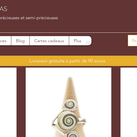
AS
précieuses et semi-précieuses
ices
Blog
Cartes cadeaux
Plus
Livraison gratuite à partir de 90 euros