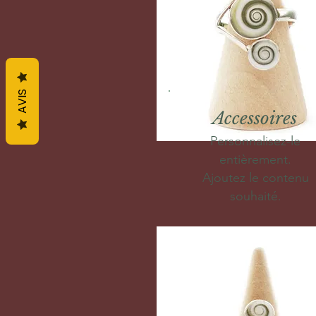
AVIS
Accessoires
Personnalisez-le
entièrement.
Ajoutez le contenu
souhaité.