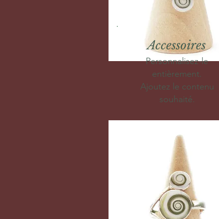
Accessoires
Personnalisez-le
entièrement.
Ajoutez le contenu
souhaité.