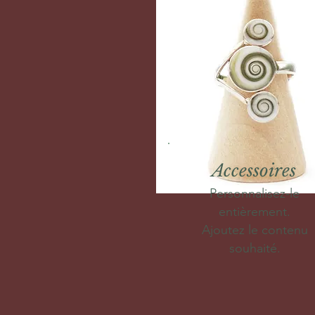
Accessoires
Personnalisez-le
entièrement.
Ajoutez le contenu
souhaité.