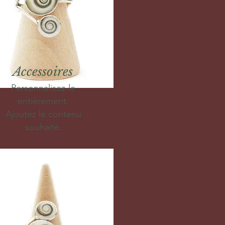
Accessoires
Personnalisez-le
entièrement.
Ajoutez le contenu
souhaité.