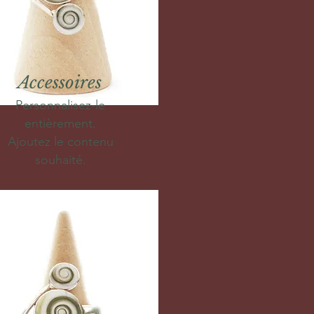
Accessoires
Personnalisez-le
entièrement.
Ajoutez le contenu
souhaité.