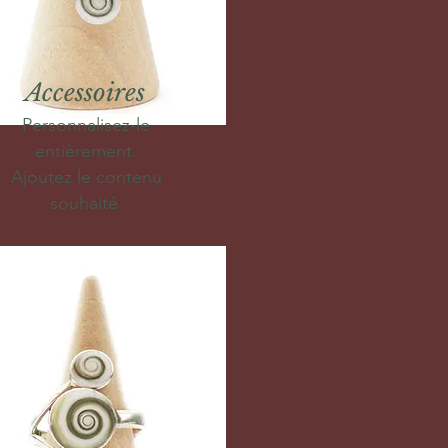
Accessoires
Personnalisez-le
entièrement.
Ajoutez le contenu
souhaité.