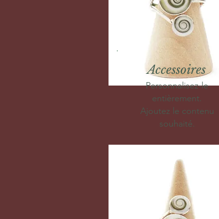
Accessoires
Personnalisez-le
entièrement.
Ajoutez le contenu
souhaité.