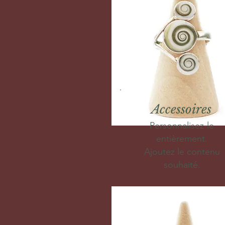
Accessoires
Personnalisez-le
entièrement.
Ajoutez le contenu
souhaité.