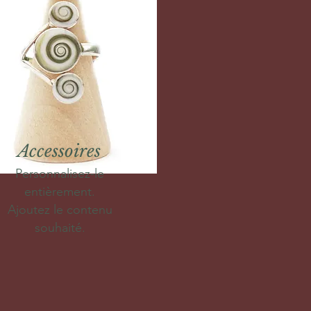
Accessoires
Personnalisez-le
entièrement.
Ajoutez le contenu
souhaité.