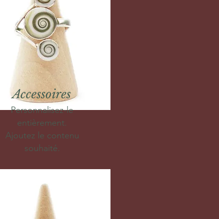
Accessoires
Personnalisez-le
entièrement.
Ajoutez le contenu
souhaité.