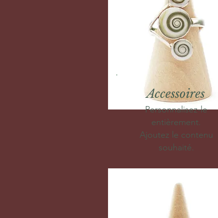
Accessoires
Personnalisez-le
entièrement.
Ajoutez le contenu
souhaité.