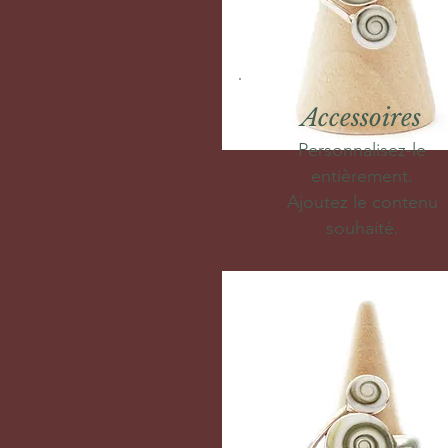
Accessoires
Personnalisez-le
entièrement.
Ajoutez le contenu
souhaité.