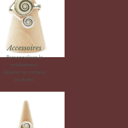
Accessoires
Personnalisez-le
entièrement.
Ajoutez le contenu
souhaité.