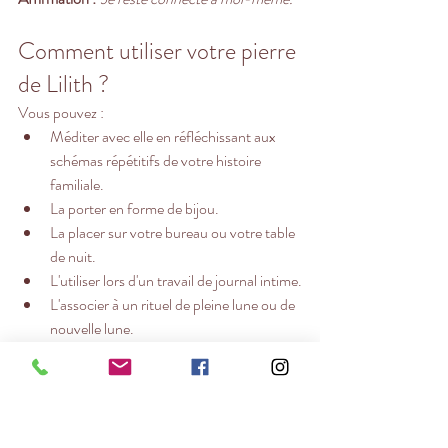
Comment utiliser votre pierre 
de Lilith ?
Vous pouvez :
Méditer avec elle en réfléchissant aux 
schémas répétitifs de votre histoire 
familiale.
La porter en forme de bijou.
La placer sur votre bureau ou votre table 
de nuit.
L'utiliser lors d'un travail de journal intime.
L'associer à un rituel de pleine lune ou de 
nouvelle lune.
Formuler une intention de libération liée 
à votre blessure principale.
L'essentiel n'est pas la pierre elle-même, mais 
la conscience que vous développez à travers 